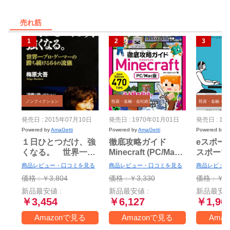
売れ筋
ノンフィクション
投資・金融・会社経営
投資・金融・会
発売日 : 2015年07月10日
発売日 : 1970年01月01日
発売日 : 19
Powered by
AmaGetti
Powered by
AmaGetti
Powered by
A
１日ひとつだけ、強
徹底攻略ガイド
eスポー
くなる。 世界一プ
Minecraft (PC/Mac
スポーツ
ロ・ゲーマーの勝ち
版)
の現場か
商品レビュー・口コミを見る
商品レビュー・口コミを見る
商品レビュー
続ける64の流儀
ます!
価格 : ￥3,804
価格 : ￥3,330
価格 : ￥1,
新品最安値 :
新品最安値 :
新品最安値
￥3,454
￥6,127
￥1,96
Amazonで見る
Amazonで見る
Ama