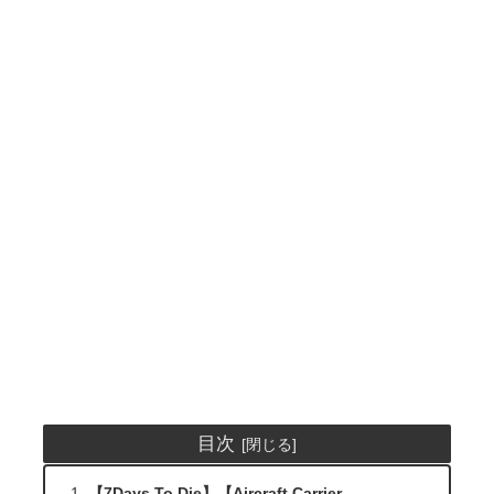
目次
【7Days To Die】【Aircraft Carrier