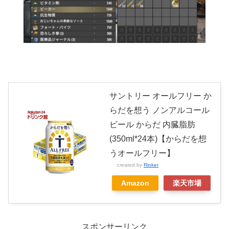
サントリー オールフリー か
らだを想う ノンアルコール
ビール からだ 内臓脂肪
(350ml*24本)【からだを想
うオールフリー】
created by
Rinker
Amazon
楽天市場
スポンサーリンク