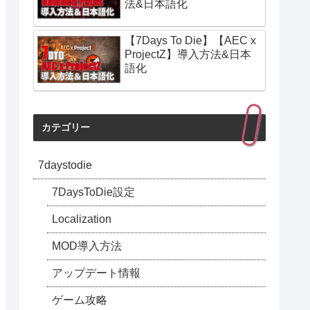
法&日本語化
【7Days To Die】【AEC x
ProjectZ】導入方法&日本
語化
カテゴリー
7daystodie
7DaysToDie設定
Localization
MOD導入方法
アップデート情報
ゲーム攻略