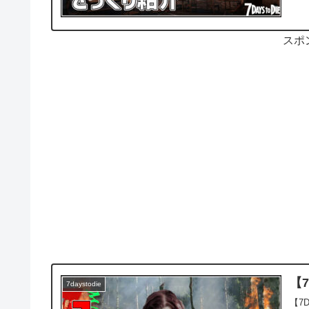
スポ
【7
7daystodie
【7D