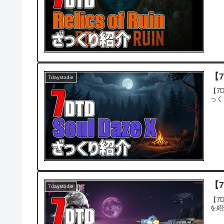
【7
7daystodie
【7D
っく
【7
7daystodie
【7D
を紹