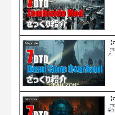
【7
7daystodie
【7D
ク、
【7
7daystodie
【7D
業台