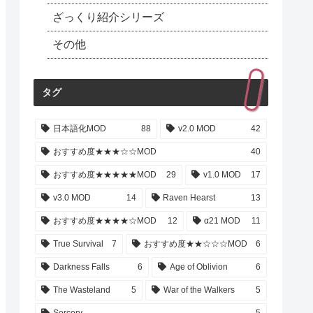
ざっくり紹介シリーズ
その他
タグ
日本語化MOD
88
v2.0 MOD
42
おすすめ度★★★☆☆MOD
40
おすすめ度★★★★★MOD
29
v1.0 MOD
17
v3.0 MOD
14
Raven Hearst
13
おすすめ度★★★★☆MOD
12
α21 MOD
11
True Survival
7
おすすめ度★★☆☆☆MOD
6
Darkness Falls
6
Age of Oblivion
6
The Wasteland
5
War of the Walkers
5