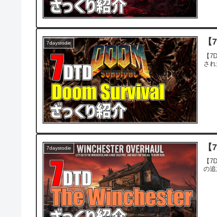
【7
7daystodie
【7D
され
【7
7daystodie
【7D
の追