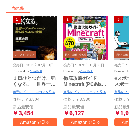
売れ筋
ノンフィクション
投資・金融・会社経営
投資・金融・会
発売日 : 2015年07月10日
発売日 : 1970年01月01日
発売日 : 19
Powered by
AmaGetti
Powered by
AmaGetti
Powered by
A
１日ひとつだけ、強
徹底攻略ガイド
eスポー
くなる。 世界一プ
Minecraft (PC/Mac
スポーツ
ロ・ゲーマーの勝ち
版)
の現場か
商品レビュー・口コミを見る
商品レビュー・口コミを見る
商品レビュー
続ける64の流儀
ます!
価格 : ￥3,804
価格 : ￥3,330
価格 : ￥1,
新品最安値 :
新品最安値 :
新品最安値
￥3,454
￥6,127
￥1,96
Amazonで見る
Amazonで見る
Ama