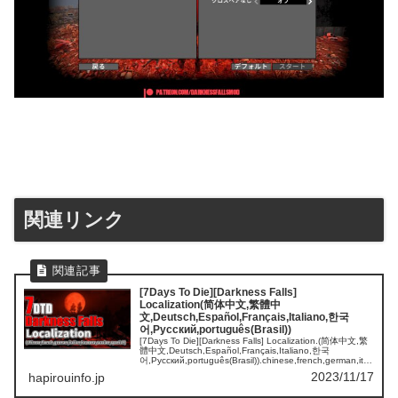
関連リンク
[7Days To Die][Darkness Falls]
Localization(简体中文,繁體中
文,Deutsch,Español,Français,Italiano,한국
어,Русский,português(Brasil))
[7Days To Die][Darkness Falls] Localization.(简体中文,繁
體中文,Deutsch,Español,Français,Italiano,한국
어,Русский,português(Brasil)).chinese,french,german,itali
an,koreana,russian,spanish.
2023/11/17
hapirouinfo.jp