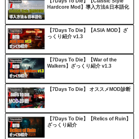
【7Days To Die】【Classic Style
7daystodie
Hardcore Mod】導入方法&日本語化
【7Days To Die】【ASIA MOD】ざ
7daystodie
っくり紹介 v1.3
【7Days To Die】【War of the
7daystodie
Walkers】ざっくり紹介 v1.3
【7Days To Die】 オススメMOD診断
7daystodie
【7Days To Die】【Relics of Ruin】
7daystodie
ざっくり紹介