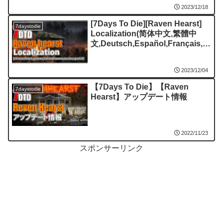
2023/12/18
[7Days To Die][Raven Hearst]
7daystodie
Localization(简体中文,繁體中
文,Deutsch,Español,Français,It
aliano,한국
어,Русский,português(Brasil))
2023/12/04
【7Days To Die】【Raven
7daystodie
Hearst】アップデート情報
2022/11/23
スポンサーリンク