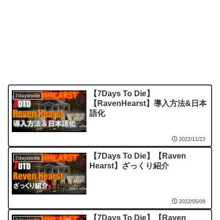
【7Days To Die】
7daystodie
【RavenHearst】導入方法&日本
語化
2022/11/23
【7Days To Die】【Raven
7daystodie
Hearst】ざっくり紹介
2022/05/09
【7Days To Die】【Raven