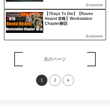
2022/03/30
【7Days To Die】【Raven
7daystodie
Hearst 攻略】Workstation
Chapter解説
2022/03/29
次のページ
1
次
2
へ