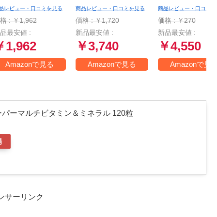
の現場からお伝えし
かむ最強メディアを
所叢書)
品レビュー・口コミを見る
商品レビュー・口コミを見る
商品レビュー・口コミを
す!
使いこなせ
格 : ￥1,962
価格 : ￥1,720
価格 : ￥270
品最安値 :
新品最安値 :
新品最安値 :
￥1,962
￥3,740
￥4,550
Amazonで見る
Amazonで見る
Amazonで見
パーマルチビタミン＆ミネラル 120粒
場
ンサーリンク