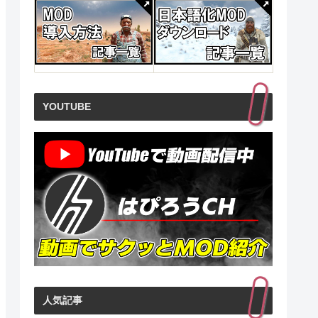
熱から生まれた巨大
正体は 
見る
商品レビュー・口コミを見る
商品レビュー・口コミを見る
商品レビュ
ビジネス
ジネス)
価格 : ￥2,549
価格 : ￥2,640
価格 : ￥
新品最安値 :
新品最安値 :
新品最安値
￥194
￥5,280
￥54
る
Amazonで見る
Amazonで見る
Ama
YOUTUBE
人気記事