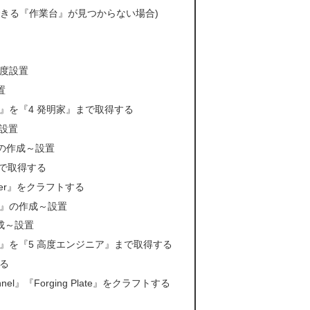
できる『作業台』が見つからない場合)
度設置
置
』を『4 発明家』まで取得する
～設置
の作成～設置
まで取得する
rner』をクラフトする
』の作成～設置
の作成～設置
』を『5 高度エンジニア』まで取得する
る
nnel』『Forging Plate』をクラフトする