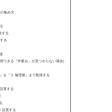
it』の集め方
る
収集する
取集する
作成
使用できる『作業台』が見つからない場合)
』を『２ 修理屋』まで取得する
設置する
置
る
フト設置する