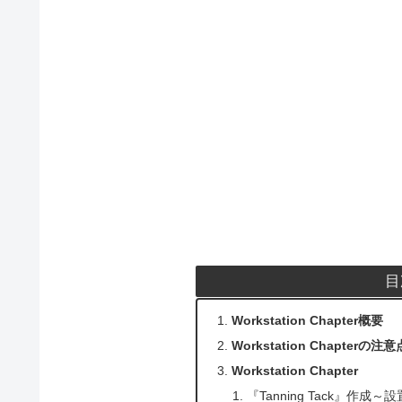
目
Workstation Chapter概要
Workstation Chapterの注意
Workstation Chapter
『Tanning Tack』作成～設