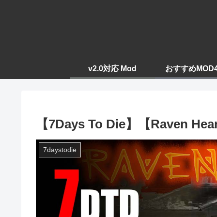
v2.0対応 Mod
おすすめMOD
【7Days To Die】【Raven Hea
7daystodie