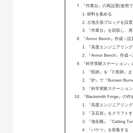
『作業台』の再設置(使用
材料を集める
土地主張ブロックを設置
『作業台』を回収し、再
『Armor Bench』作成～設
『高度エンジニアリング
『Armor Bench』作成
『科学実験ステーション』
『医師』を『3 医師』
『炉』で『Bunsen Bu
『科学実験ステーション
『Blacksmith Forge』
『高度エンジニアリング
『玉石岩』をクラフトす
『強化鞴』『Catting Tu
『バケツ』を収集する