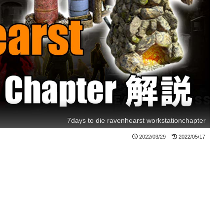
7days to die ravenhearst workstationchapter
2022/03/29
2022/05/17