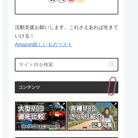
活動支援お願いします。これさえあれば生きて
いける！
Amazon欲しいものリスト
コンテンツ
投資・金融・会社経営
産業研究
投資・金融・
1日
発売日 : 2015年04月24日
発売日 : 1970年01月01日
発売日 : 1
Powered by
AmaGetti
Powered by
AmaGetti
Powered by
(青
ゲーマーはもっと経
ライズ・オブ・eス
ドラク
研究
営者を目指すべき!
ポーツ ゲーマーの情
産業の崩