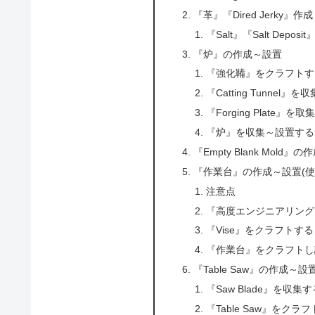
『革』『Dired Jerky』作成
『Salt』『Salt Depos
『炉』の作成～設置
『強化鞴』をクラフトす
『Catting Tunnel』を
『Forging Plate』を
『炉』を収集～設置する
『Empty Blank Mold』の
『作業台』の作成～設置(
注意点
『高度エンジニアリング
『Vise』をクラフトする
『作業台』をクラフトし
『Table Saw』の作成～設
『Saw Blade』を収集す
『Table Saw』をクラ