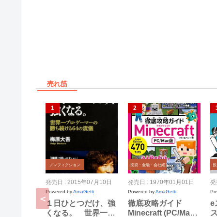
売れ筋
ノンフィクション
投資・金融・会社経営
投
発売日 : 2015年07月10日
発売日 : 1970年01月01日
発
Powered by
AmaGetti
Powered by
AmaGetti
Po
１日ひとつだけ、強
徹底攻略ガイド
e
くなる。 世界一プ
Minecraft (PC/Mac