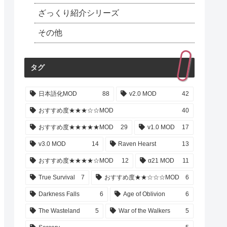
ざっくり紹介シリーズ
その他
タグ
日本語化MOD
88
v2.0 MOD
42
おすすめ度★★★☆☆MOD
40
おすすめ度★★★★★MOD
29
v1.0 MOD
17
v3.0 MOD
14
Raven Hearst
13
おすすめ度★★★★☆MOD
12
α21 MOD
11
True Survival
7
おすすめ度★★☆☆☆MOD
6
Darkness Falls
6
Age of Oblivion
6
The Wasteland
5
War of the Walkers
5