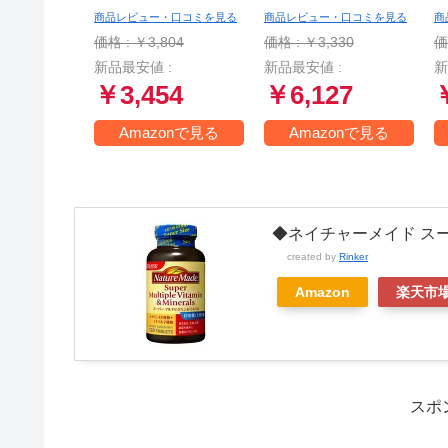
ロ・ゲーマーの勝ち
版)
商品レビュー・口コミを見る
商品レビュー・口コミを見る
商
続ける64の流儀
ま
価格 : ￥3,804
価格 : ￥3,330
価
新品最安値 :
新品最安値 :
新
￥3,454
￥6,127
Amazonで見る
Amazonで見る
◆ネイチャーメイド スー
created by
Rinker
Amazon
楽天市
スポ