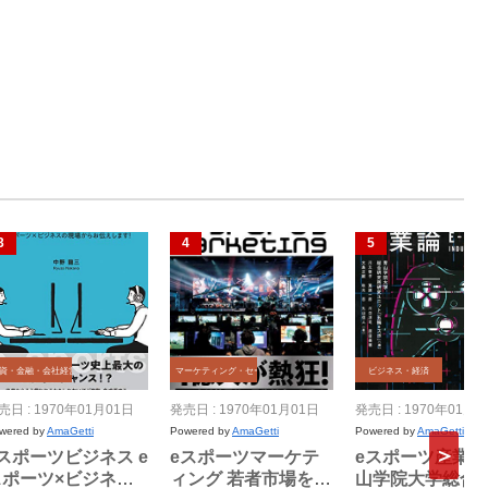
資・金融・会社経営
マーケティング・セールス
ビジネス・経済
売日 : 1970年01月01日
発売日 : 1970年01月01日
発売日 : 1970年01月0
wered by
AmaGetti
Powered by
AmaGetti
Powered by
AmaGetti
スポーツビジネス e
eスポーツマーケテ
eスポーツ産業論 
スポーツ×ビジネス
ィング 若者市場をつ
山学院大学総合