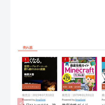
売れ筋
ノンフィクション
投資・金融・会社経営
投
発売日 : 2015年07月10日
発売日 : 1970年01月01日
発
Powered by
AmaGetti
Powered by
AmaGetti
Po