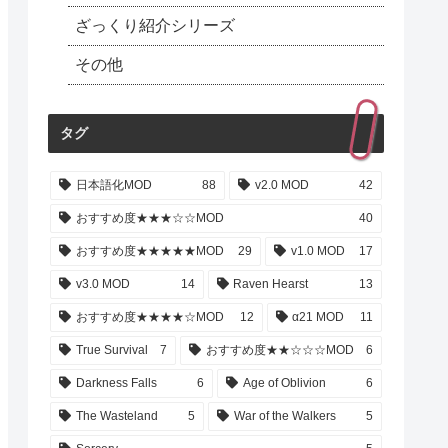
ざっくり紹介シリーズ
その他
タグ
日本語化MOD
88
v2.0 MOD
42
おすすめ度★★★☆☆MOD
40
おすすめ度★★★★★MOD
29
v1.0 MOD
17
v3.0 MOD
14
Raven Hearst
13
おすすめ度★★★★☆MOD
12
α21 MOD
11
True Survival
7
おすすめ度★★☆☆☆MOD
6
Darkness Falls
6
Age of Oblivion
6
The Wasteland
5
War of the Walkers
5