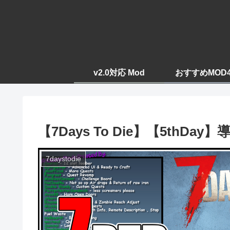
v2.0対応 Mod
おすすめMOD
【7Days To Die】【5thDa
7daystodie