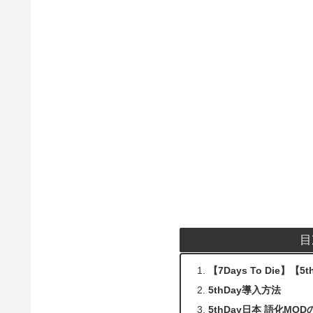
目
【7Days To Die】
5thDay導入方法
5thDay日本 語化MO