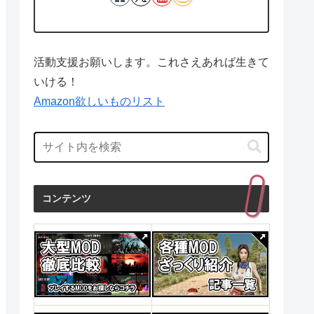
活動支援お願いします。これさえあれば生きて
いける！
Amazon欲しいものリスト
コンテンツ
投資・金融・会社経営
産業研究
投資・金融・
1日
発売日 : 2015年04月24日
発売日 : 1970年01月01日
発売日 : 1
Powered by
AmaGetti
Powered by
AmaGetti
Powered by