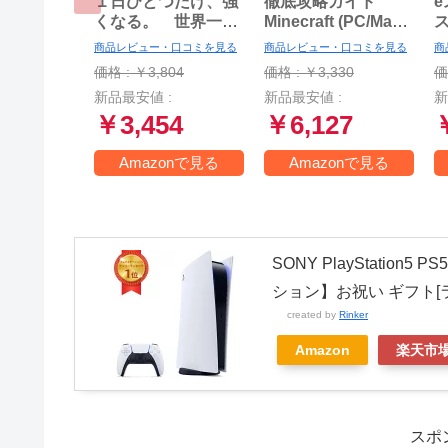
１日ひとつだけ、強
徹底攻略ガイド
e
くなる。 世界一プ
Minecraft (PC/Mac
ロ・ゲーマーの勝ち
版)
商品レビュー・口コミを見る
商品レビュー・口コミを見る
商
続ける64の流儀
ま
価格 : ￥3,804
価格 : ￥3,330
価
新品最安値 :
新品最安値 :
新
￥3,454
￥6,127
Amazonで見る
Amazonで見る
SONY PlayStation
ション】お祝い ギフト[
created by
Rinker
Amazon
楽天市
スポ