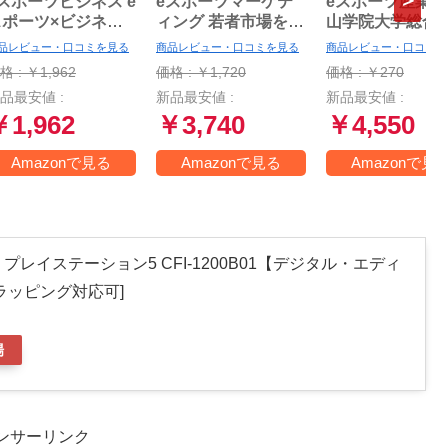
スポーツビジネス e
eスポーツマーケテ
eスポーツ産業論 
スポーツ×ビジネス
ィング 若者市場をつ
山学院大学総合
の現場からお伝えし
かむ最強メディアを
所叢書)
品レビュー・口コミを見る
商品レビュー・口コミを見る
商品レビュー・口コミを
す!
使いこなせ
格 : ￥1,962
価格 : ￥1,720
価格 : ￥270
品最安値 :
新品最安値 :
新品最安値 :
￥1,962
￥3,740
￥4,550
Amazonで見る
Amazonで見る
Amazonで見
5 PS5 プレイステーション5 CFI-1200B01【デジタル・エディ
ラッピング対応可]
場
ンサーリンク