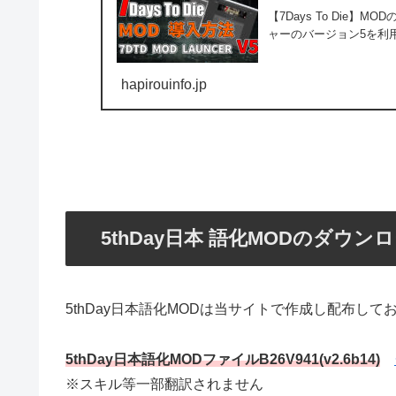
【7Days To Die】M
ャーのバージョン5を利
hapirouinfo.jp
5thDay日本 語化MODのダウン
5thDay日本語化MODは当サイトで作成し配布し
5thDay日本語化MODファイル
B26V941
(v2.6b14)
※スキル等一部翻訳されません