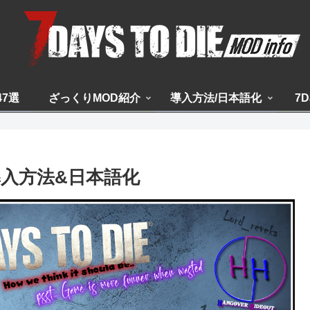
47選
ざっくりMOD紹介
導入方法/日本語化
7D
y】導入方法&日本語化