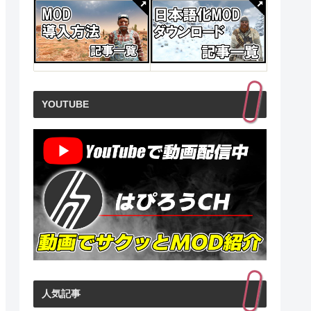
(青
ゲーマーはもっと経
ライズ・オブ・eス
ドラク
研究
営者を目指すべき!
ポーツ ゲーマーの情
産業の崩
熱から生まれた巨大
正体は 
見る
商品レビュー・口コミを見る
商品レビュー・口コミを見る
商品レビュ
ビジネス
ジネス)
価格 : ￥2,549
価格 : ￥2,640
価格 : ￥
新品最安値 :
新品最安値 :
新品最安値
￥194
￥5,280
￥54
YOUTUBE
る
Amazonで見る
Amazonで見る
Ama
人気記事