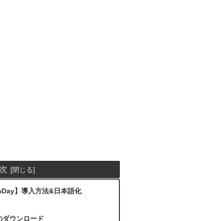
次
【5thDay】導入方法&日本語化
Dのダウンロード