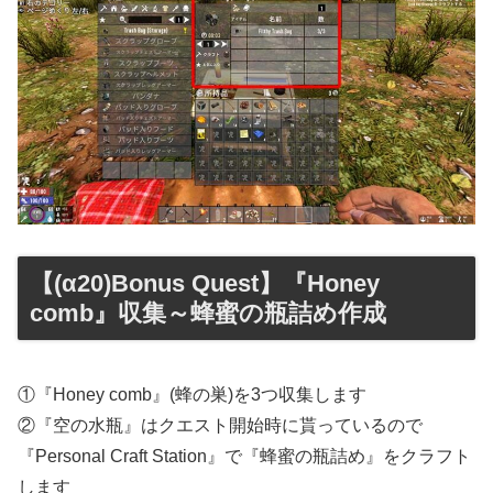
【(α20)Bonus Quest】『Honey
comb』収集～蜂蜜の瓶詰め作成
①『Honey comb』(蜂の巣)を3つ収集します
②『空の水瓶』はクエスト開始時に貰っているので
『Personal Craft Station』で『蜂蜜の瓶詰め』をクラフト
します