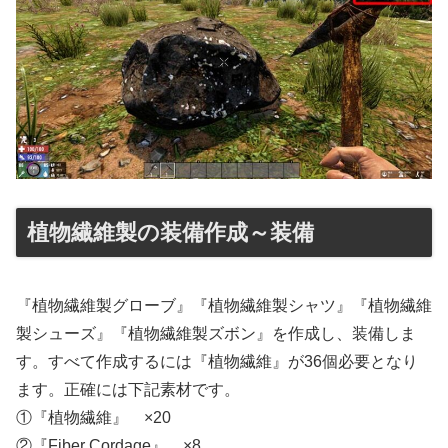
植物繊維製の装備作成～装備
『植物繊維製グローブ』『植物繊維製シャツ』『植物繊維
製シューズ』『植物繊維製ズボン』を作成し、装備しま
す。すべて作成するには『植物繊維』が36個必要となり
ます。正確には下記素材です。
①『植物繊維』 ×20
②『Fiber Cordage』 ×8