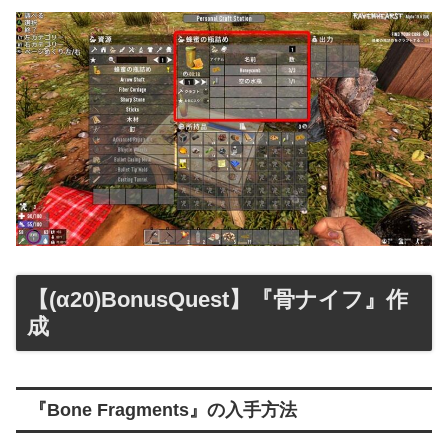
【(α20)BonusQuest】『骨ナイフ』作
成
『Bone Fragments』の入手方法