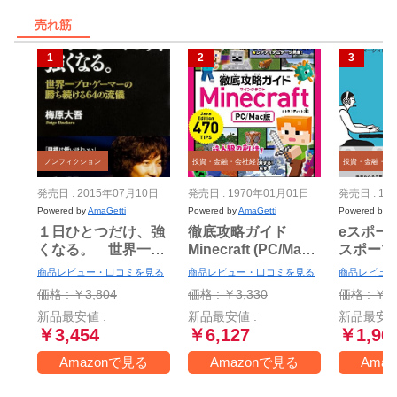
売れ筋
ノンフィクション
投資・金融・会社経営
投資・金融・会
発売日 : 2015年07月10日
発売日 : 1970年01月01日
発売日 : 19
Powered by
AmaGetti
Powered by
AmaGetti
Powered by
A
１日ひとつだけ、強
徹底攻略ガイド
eスポー
くなる。 世界一プ
Minecraft (PC/Mac
スポーツ
ロ・ゲーマーの勝ち
版)
の現場か
商品レビュー・口コミを見る
商品レビュー・口コミを見る
商品レビュー
続ける64の流儀
ます!
価格 : ￥3,804
価格 : ￥3,330
価格 : ￥1,
新品最安値 :
新品最安値 :
新品最安値
￥3,454
￥6,127
￥1,96
Amazonで見る
Amazonで見る
Ama