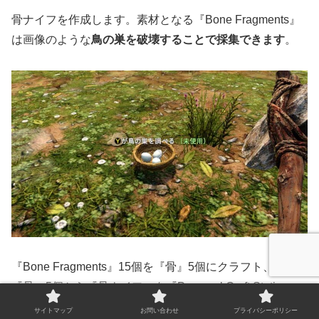
骨ナイフを作成します。素材となる『Bone Fragments』
は画像のような
鳥の巣を破壊することで採集できます
。
『Bone Fragments』15個を『骨』5個にクラフト、
『骨』5個から『骨ナイフ』を『Personal Craft Station』
で作成します。しつこいようですが
クラフトされる瞬間を
サイトマップ
お問い合わせ
プライバシーポリシー