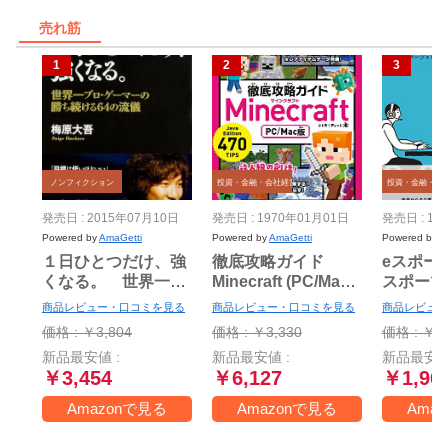
売れ筋
ノンフィクション
投資・金融・会社経営
投資・金融・会
発売日 : 2015年07月10日
発売日 : 1970年01月01日
発売日 : 19
Powered by
AmaGetti
Powered by
AmaGetti
Powered by
A
１日ひとつだけ、強
徹底攻略ガイド
eスポー
くなる。 世界一プ
Minecraft (PC/Mac
スポーツ
ロ・ゲーマーの勝ち
版)
の現場か
商品レビュー・口コミを見る
商品レビュー・口コミを見る
商品レビュー
続ける64の流儀
ます!
価格 : ￥3,804
価格 : ￥3,330
価格 : ￥1,
新品最安値 :
新品最安値 :
新品最安値
￥3,454
￥6,127
￥1,96
Amazonで見る
Amazonで見る
Ama