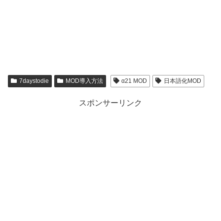
7daystodie
MOD導入方法
α21 MOD
日本語化MOD
スポンサーリンク