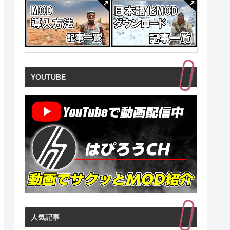
(青
ゲーマーはもっと経
ライズ・オブ・eス
ドラク
研究
営者を目指すべき!
ポーツ ゲーマーの情
産業の崩
熱から生まれた巨大
正体は 
見る
商品レビュー・口コミを見る
商品レビュー・口コミを見る
商品レビュ
ビジネス
ジネス)
価格 : ￥2,549
価格 : ￥2,640
価格 : ￥
新品最安値 :
新品最安値 :
新品最安値
￥194
￥5,280
￥54
YOUTUBE
る
Amazonで見る
Amazonで見る
Ama
人気記事