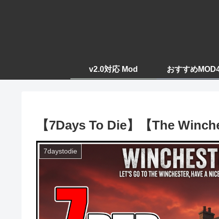
v2.0対応 Mod
おすすめMOD
【7Days To Die】【The Wi
7daystodie