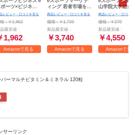
スポーツビジネス e
eスポーツマーケテ
eスポーツ産業論 
スポーツ×ビジネス
ィング 若者市場をつ
山学院大学総合
の現場からお伝えし
かむ最強メディアを
所叢書)
品レビュー・口コミを見る
商品レビュー・口コミを見る
商品レビュー・口コミを
す!
使いこなせ
格 : ￥1,962
価格 : ￥1,720
価格 : ￥270
品最安値 :
新品最安値 :
新品最安値 :
￥1,962
￥3,740
￥4,550
Amazonで見る
Amazonで見る
Amazonで見
パーマルチビタミン＆ミネラル 120粒
場
ンサーリンク