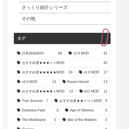
ざっくり紹介シリーズ
その他
タグ
日本語化MOD
88
v2.0 MOD
42
おすすめ度★★★☆☆MOD
40
おすすめ度★★★★★MOD
29
v1.0 MOD
17
v3.0 MOD
14
Raven Hearst
13
おすすめ度★★★★☆MOD
12
α21 MOD
11
True Survival
7
おすすめ度★★☆☆☆MOD
6
Darkness Falls
6
Age of Oblivion
6
The Wasteland
5
War of the Walkers
5