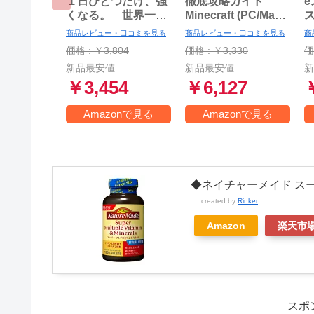
１日ひとつだけ、強
徹底攻略ガイド
e
くなる。 世界一プ
Minecraft (PC/Mac
ロ・ゲーマーの勝ち
版)
商品レビュー・口コミを見る
商品レビュー・口コミを見る
商
続ける64の流儀
ま
価格 : ￥3,804
価格 : ￥3,330
価
新品最安値 :
新品最安値 :
新
￥3,454
￥6,127
Amazonで見る
Amazonで見る
◆ネイチャーメイド スー
created by
Rinker
Amazon
楽天市
スポ