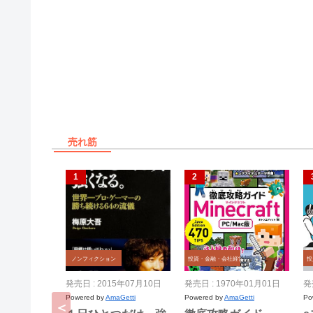
売れ筋
ノンフィクション
投資・金融・会社経営
投
発売日 : 2015年07月10日
発売日 : 1970年01月01日
発
Powered by
AmaGetti
Powered by
AmaGetti
Po