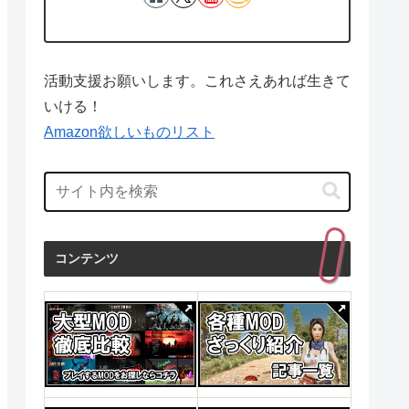
活動支援お願いします。これさえあれば生きて
いける！
Amazon欲しいものリスト
コンテンツ
投資・金融・会社経営
産業研究
投資・金融・
1日
発売日 : 2015年04月24日
発売日 : 1970年01月01日
発売日 : 1
Powered by
AmaGetti
Powered by
AmaGetti
Powered by