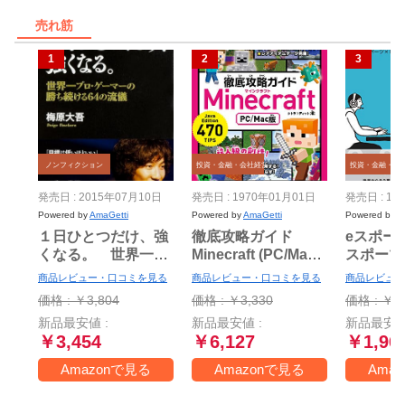
売れ筋
ノンフィクション
投資・金融・会社経営
投資・金融・会
発売日 : 2015年07月10日
発売日 : 1970年01月01日
発売日 : 19
Powered by
AmaGetti
Powered by
AmaGetti
Powered by
A
１日ひとつだけ、強
徹底攻略ガイド
eスポー
くなる。 世界一プ
Minecraft (PC/Mac
スポーツ
ロ・ゲーマーの勝ち
版)
の現場か
商品レビュー・口コミを見る
商品レビュー・口コミを見る
商品レビュー
続ける64の流儀
ます!
価格 : ￥3,804
価格 : ￥3,330
価格 : ￥1,
新品最安値 :
新品最安値 :
新品最安値
￥3,454
￥6,127
￥1,96
Amazonで見る
Amazonで見る
Ama