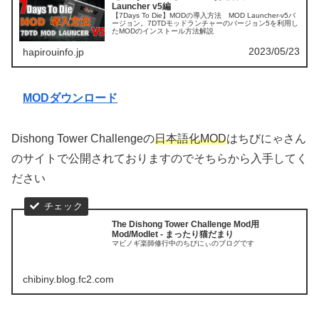
Launcher v5編
【7Days To Die】MODの導入方法 MOD Launcher-v5バ
ージョン。7DTDモッドランチャーのバージョン5を利用し
たMODのインストール方法解説
2023/05/23
hapirouinfo.jp
MODダウンロード
Dishong Tower Challengeの
日本語化MOD
はちびにゃさん
のサイトで公開されておりますのでそちらから入手してく
ださい
The Dishong Tower Challenge Mod用
Mod/Modlet - まったり猫だまり
マビノギ楽師修行中のちびにぃのブログです
chibiny.blog.fc2.com