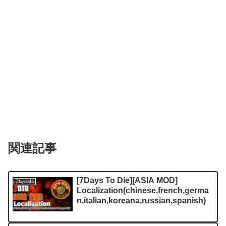
関連記事
[7Days To Die][ASIA MOD]
7daystodie
Localization(chinese,french,germa
n,italian,koreana,russian,spanish)