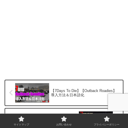
【7Days To Die】【Outback Roadies】
導入方法＆日本語化
【7Days To Die】【Gan The Grey -
Grey’s Prophecy】導入方法＆日本語化
サイトマップ
お問い合わせ
プライバシーポリシー