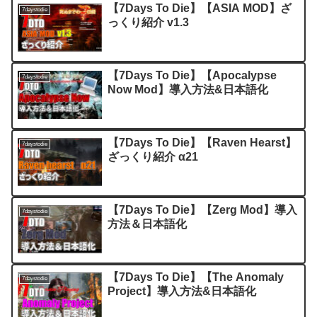
【7Days To Die】【ASIA MOD】ざ
7daystodie
っくり紹介 v1.3
【7Days To Die】【Apocalypse
7daystodie
Now Mod】導入方法&日本語化
【7Days To Die】【Raven Hearst】
7daystodie
ざっくり紹介 α21
【7Days To Die】【Zerg Mod】導入
7daystodie
方法＆日本語化
【7Days To Die】【The Anomaly
7daystodie
Project】導入方法&日本語化