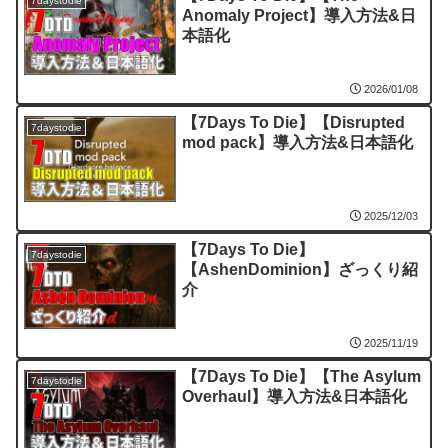
7daystodie
Anomaly Project】導入方法&日
本語化
2026/01/08
【7Days To Die】【Disrupted
7daystodie
mod pack】導入方法&日本語化
2025/12/03
【7Days To Die】
7daystodie
【AshenDominion】ざっくり紹
介
2025/11/19
【7Days To Die】【The Asylum
7daystodie
Overhaul】導入方法&日本語化