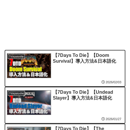
【7Days To Die】【Doom
7daystodie
Survival】導入方法&日本語化
2026/02/03
【7Days To Die】【Undead
7daystodie
Slayer】導入方法&日本語化
2026/01/27
【7Days To Die】【The