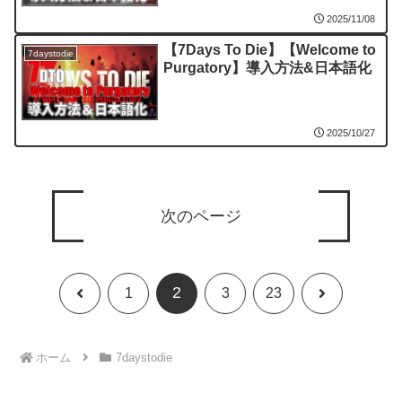
2025/11/08
【7Days To Die】【Welcome to
7daystodie
Purgatory】導入方法&日本語化
2025/10/27
次のページ
2
前
次
1
3
23
へ
へ
ホーム
7daystodie