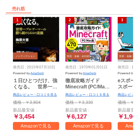
売れ筋
ノンフィクション
投資・金融・会社経営
投資・金融・会
発売日 : 2015年07月10日
発売日 : 1970年01月01日
発売日 : 19
Powered by
AmaGetti
Powered by
AmaGetti
Powered by
A
１日ひとつだけ、強
徹底攻略ガイド
eスポー
くなる。 世界一プ
Minecraft (PC/Mac
スポーツ
ロ・ゲーマーの勝ち
版)
の現場か
商品レビュー・口コミを見る
商品レビュー・口コミを見る
商品レビュー
続ける64の流儀
ます!
価格 : ￥3,804
価格 : ￥3,330
価格 : ￥1,
新品最安値 :
新品最安値 :
新品最安値
￥3,454
￥6,127
￥1,96
Amazonで見る
Amazonで見る
Ama