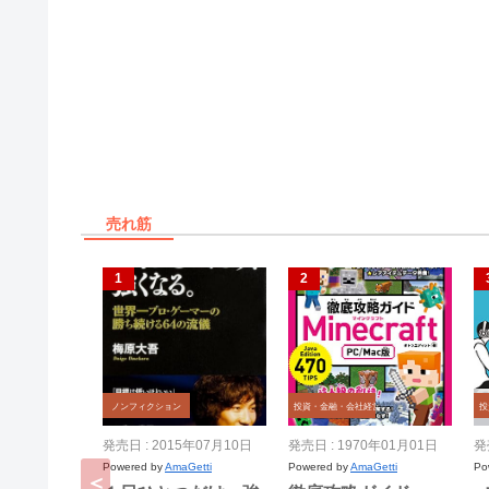
売れ筋
ノンフィクション
投資・金融・会社経営
投
発売日 : 2015年07月10日
発売日 : 1970年01月01日
発
Powered by
AmaGetti
Powered by
AmaGetti
Po