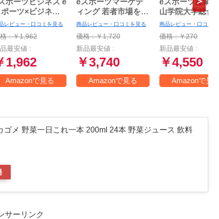
スポーツビジネス e
eスポーツマーケテ
eスポーツ産業論 
スポーツ×ビジネス
ィング 若者市場をつ
山学院大学総合
の現場からお伝えし
かむ最強メディアを
所叢書)
品レビュー・口コミを見る
商品レビュー・口コミを見る
商品レビュー・口コミを
す!
使いこなせ
格 : ￥1,962
価格 : ￥1,720
価格 : ￥270
品最安値 :
新品最安値 :
新品最安値 :
￥1,962
￥3,740
￥4,550
Amazonで見る
Amazonで見る
Amazonで見
ゴメ 野菜一日これ一本 200ml 24本 野菜ジュース 飲料
場
ンサーリンク