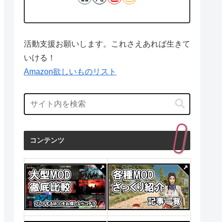
活動支援お願いします。これさえあれば生きて
いける！
Amazon欲しいものリスト
コンテンツ
投資・金融・会社経営
産業研究
投資・金融・
1日
発売日 : 2015年04月24日
発売日 : 1970年01月01日
発売日 : 1
Powered by
AmaGetti
Powered by
AmaGetti
Powered by