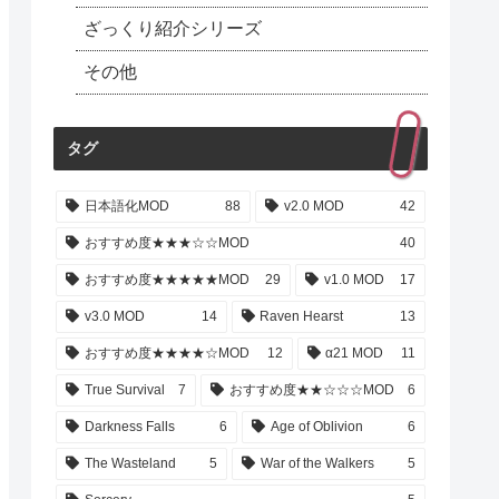
ざっくり紹介シリーズ
その他
タグ
日本語化MOD
88
v2.0 MOD
42
おすすめ度★★★☆☆MOD
40
おすすめ度★★★★★MOD
29
v1.0 MOD
17
v3.0 MOD
14
Raven Hearst
13
おすすめ度★★★★☆MOD
12
α21 MOD
11
True Survival
7
おすすめ度★★☆☆☆MOD
6
Darkness Falls
6
Age of Oblivion
6
The Wasteland
5
War of the Walkers
5