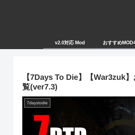
v2.0対応 Mod
おすすめMOD
【7Days To Die】【War
覧(ver7.3)
7daystodie