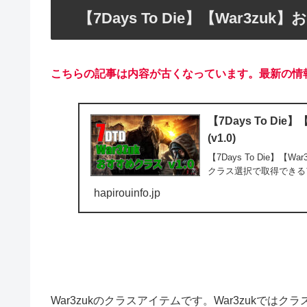
【7Days To Die】【War3
こちらの記事は内容が古くなっています。最新の情
【7Days To D
(v1.0)
【7Days To Die】【
クラス選択で取得できる
hapirouinfo.jp
War3zukのクラスアイテムです。War3zukで