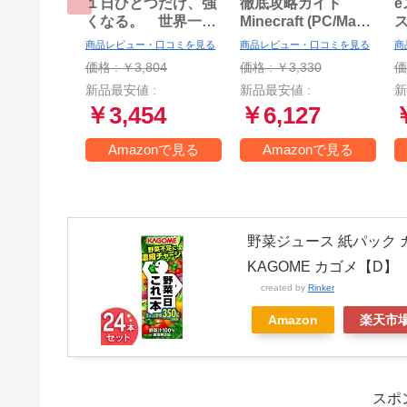
１日ひとつだけ、強
徹底攻略ガイド
e
くなる。 世界一プ
Minecraft (PC/Mac
ロ・ゲーマーの勝ち
版)
商品レビュー・口コミを見る
商品レビュー・口コミを見る
商
続ける64の流儀
ま
価格 : ￥3,804
価格 : ￥3,330
価
新品最安値 :
新品最安値 :
新
￥3,454
￥6,127
Amazonで見る
Amazonで見る
野菜ジュース 紙パック カ
KAGOME カゴメ【D】
created by
Rinker
Amazon
楽天市
スポ