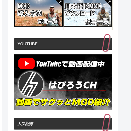
(青
ゲーマーはもっと経
ライズ・オブ・eス
ドラク
研究
営者を目指すべき!
ポーツ ゲーマーの情
産業の崩
熱から生まれた巨大
正体は 
見る
商品レビュー・口コミを見る
商品レビュー・口コミを見る
商品レビュ
ビジネス
ジネス)
価格 : ￥2,549
価格 : ￥2,640
価格 : ￥
新品最安値 :
新品最安値 :
新品最安値
￥194
￥5,280
￥54
YOUTUBE
る
Amazonで見る
Amazonで見る
Ama
人気記事