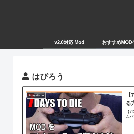
v2.0対応 Mod
おすすめMOD
はぴろう
【
7daystodie
る
【7
ムパ