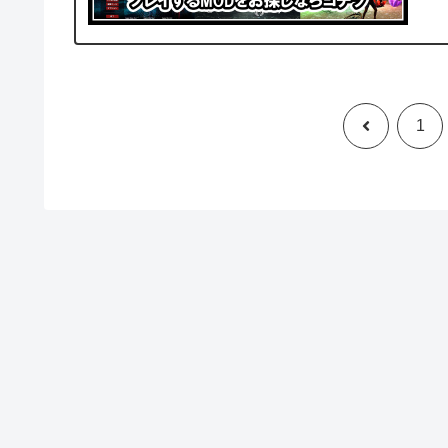
前
1
へ