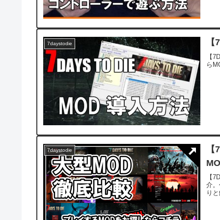
【7
7daystodie
【7D
らM
【
7daystodie
MO
【7D
介。
りと