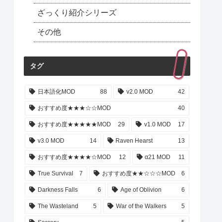
ざっくり紹介シリーズ
その他
タグ
日本語化MOD
88
v2.0 MOD
42
おすすめ度★★★☆☆MOD
40
おすすめ度★★★★★MOD
29
v1.0 MOD
17
v3.0 MOD
14
Raven Hearst
13
おすすめ度★★★★☆MOD
12
α21 MOD
11
True Survival
7
おすすめ度★★☆☆☆MOD
6
Darkness Falls
6
Age of Oblivion
6
The Wasteland
5
War of the Walkers
5